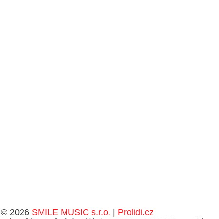
© 2026
SMILE MUSIC s.r.o.
|
Prolidi.cz