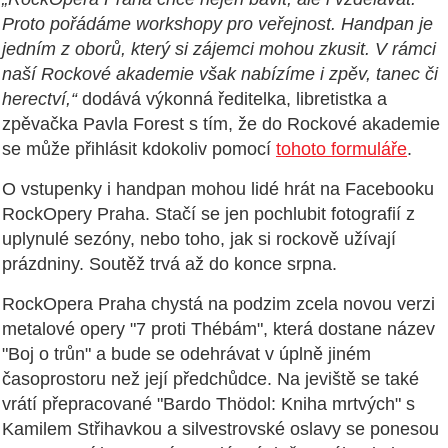
Proto pořádáme workshopy pro veřejnost. Handpan je
jedním z oborů, který si zájemci mohou zkusit. V rámci
naší Rockové akademie však nabízíme i zpěv, tanec či
herectví,“
dodává výkonná ředitelka, libretistka a
zpěvačka Pavla Forest s tím, že do Rockové akademie
se může přihlásit kdokoliv pomocí
tohoto formuláře
.
O vstupenky i handpan mohou lidé hrát na Facebooku
RockOpery Praha. Stačí se jen pochlubit fotografií z
uplynulé sezóny, nebo toho, jak si rockově užívají
prázdniny. Soutěž trvá až do konce srpna.
RockOpera Praha chystá na podzim zcela novou verzi
metalové opery "7 proti Thébám", která dostane název
"Boj o trůn" a bude se odehrávat v úplně jiném
časoprostoru než její předchůdce. Na jeviště se také
vrátí přepracované "Bardo Thödol: Kniha mrtvých" s
Kamilem Střihavkou a silvestrovské oslavy se ponesou