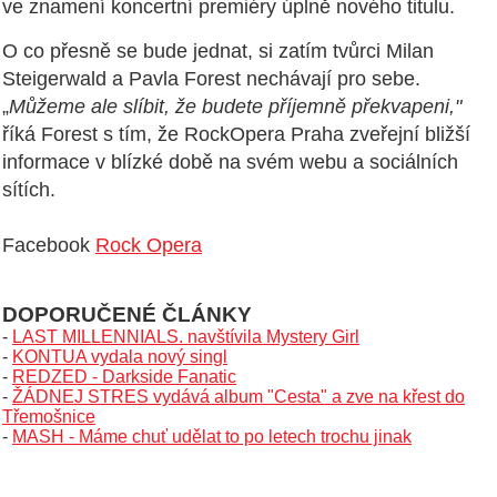
ve znamení koncertní premiéry úplně nového titulu.
O co přesně se bude jednat, si zatím tvůrci Milan
Steigerwald a Pavla Forest nechávají pro sebe.
„
Můžeme ale slíbit, že budete příjemně překvapeni,"
říká Forest s tím, že RockOpera Praha zveřejní bližší
informace v blízké době na svém webu a sociálních
sítích.
Facebook
Rock Opera
DOPORUČENÉ ČLÁNKY
-
LAST MILLENNIALS. navštívila Mystery Girl
-
KONTUA vydala nový singl
-
REDZED - Darkside Fanatic
-
ŽÁDNEJ STRES vydává album "Cesta" a zve na křest do
Třemošnice
-
MASH - Máme chuť udělat to po letech trochu jinak