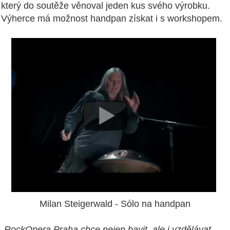
který do soutěže věnoval jeden kus svého výrobku.
Výherce má možnost handpan získat i s workshopem.
Milan Steigerwald - Sólo na handpan
„RockOpera Praha chce nejen bavit, ale i vzdělávat.