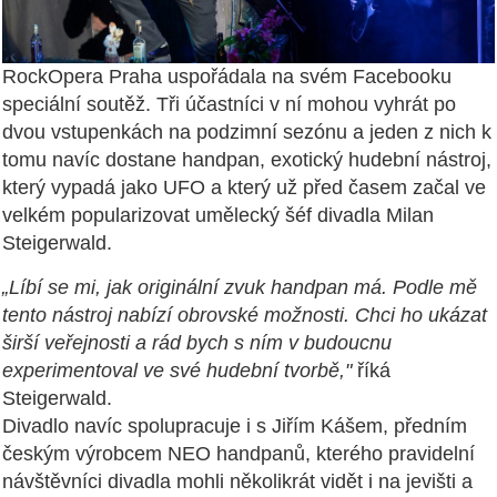
RockOpera Praha uspořádala na svém Facebooku
speciální soutěž. Tři účastníci v ní mohou vyhrát po
dvou vstupenkách na podzimní sezónu a jeden z nich k
tomu navíc dostane handpan, exotický hudební nástroj,
který vypadá jako UFO a který už před časem začal ve
velkém popularizovat umělecký šéf divadla Milan
Steigerwald.
„Líbí se mi, jak originální zvuk handpan má. Podle mě
tento nástroj nabízí obrovské možnosti. Chci ho ukázat
širší veřejnosti a rád bych s ním v budoucnu
experimentoval ve své hudební tvorbě,"
říká
Steigerwald.
Divadlo navíc spolupracuje i s Jiřím Kášem, předním
českým výrobcem NEO handpanů, kterého pravidelní
návštěvníci divadla mohli několikrát vidět i na jevišti a