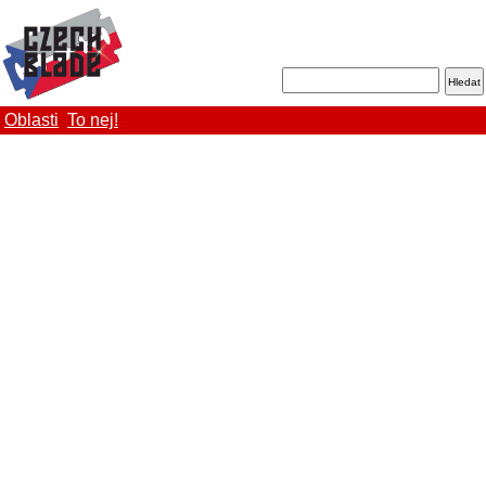
Oblasti
To nej!