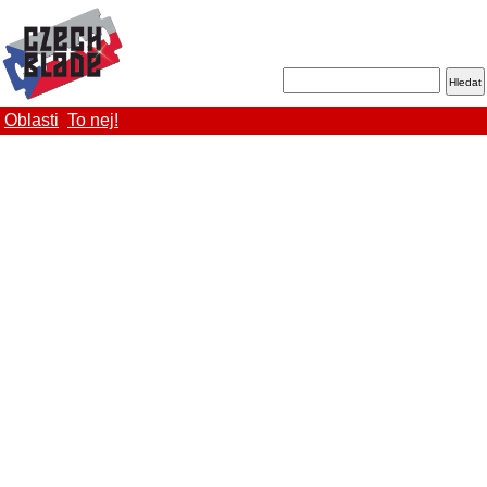
Oblasti
To nej!