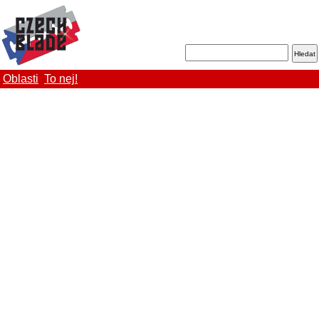
Oblasti
To nej!