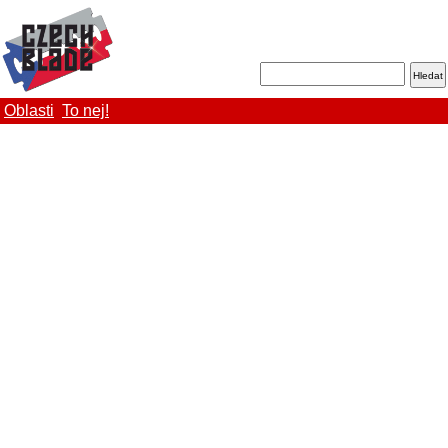
Oblasti
To nej!