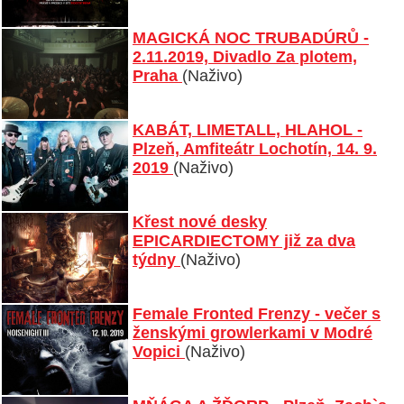
MAGICKÁ NOC TRUBADÚRŮ -
2.11.2019, Divadlo Za plotem,
Praha
(Naživo)
KABÁT, LIMETALL, HLAHOL -
Plzeň, Amfiteátr Lochotín, 14. 9.
2019
(Naživo)
Křest nové desky
EPICARDIECTOMY již za dva
týdny
(Naživo)
Female Fronted Frenzy - večer s
ženskými growlerkami v Modré
Vopici
(Naživo)