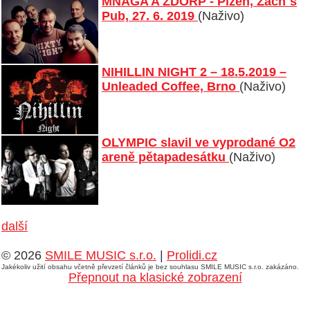
MŇÁGA A ŽĎORP - Plzeň, Zach`s
Pub, 27. 6. 2019
(Naživo)
NIHILLIN NIGHT 2 – 18.5.2019 –
Unleaded Coffee, Brno
(Naživo)
OLYMPIC slavil ve vyprodané O2
areně pětapadesátku
(Naživo)
další
© 2026
SMILE MUSIC s.r.o.
|
Prolidi.cz
Jakékoliv užití obsahu včetně převzetí článků je bez souhlasu SMILE MUSIC s.r.o. zakázáno.
Přepnout na klasické zobrazení