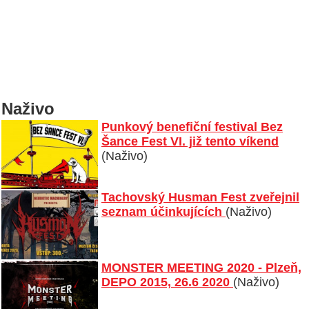
Naživo
Punkový benefiční festival Bez
Šance Fest VI. již tento víkend
(Naživo)
Tachovský Husman Fest zveřejnil
seznam účinkujících
(Naživo)
MONSTER MEETING 2020 - Plzeň,
DEPO 2015, 26.6 2020
(Naživo)