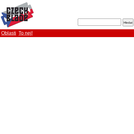
Oblasti
To nej!